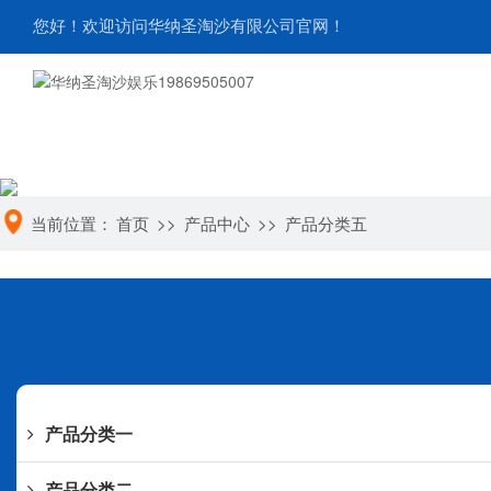
您好！欢迎访问华纳圣淘沙有限公司官网！
当前位置：
首页
>>
产品中心
>>
产品分类五
产品分类一
产品分类二