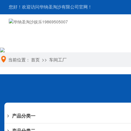
您好！欢迎访问华纳圣淘沙有限公司官网！
当前位置：
首页
>>
车间工厂
产品分类一
产品分类二